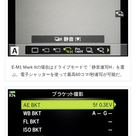
E-M1 Mark IIの場合はドライブモードで「静音連写H」を選
ぶ。電子シャッターを使って最高60コマ/秒連写が可能だ。