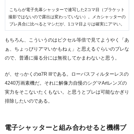
こちらが電子先幕シャッターで連写した2コマ目（ブラケット
撮影ではないので露出は変わっていない）。メカシャッターの
ブレ具合に比べるとマシだが、1コマ目よりは確実にアマい。
もちろん、こういうのはピクセル等倍で見てようやく「あ
ぁ、ちょっぴりアマいかもねぇ」と思えるぐらいのブレな
ので、普通に撮る分には無視してかまわないと思う。
が、せっかくのα7R IIIである。ローパスフィルターレスの
4240万画素機だ。それに解像力自慢のシグマArtレンズの
実力をそこないたくもない。と思うとブレは可能なかぎり
排除したいのである。
電子シャッターと組み合わせると機構ブ